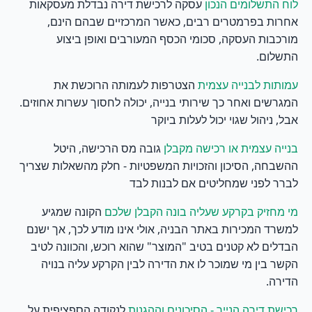
עסקה לרכישת דירה נבדלת מעסקאות
לוח התשלומים הנכון
אחרות בפרמטרים רבים, כאשר המרכזיים שבהם הינם,
מורכבות העסקה, סכומי הכסף המעורבים ואופן ביצוע
התשלום.
הצטרפות לעמותה הרוכשת את
עמותות לבנייה עצמית
המגרשים ואחר כך שירותי בנייה, יכולה לחסוך עשרות אחוזים.
אבל, ניהול שגוי יכול לעלות ביוקר
גובה מס הרכישה, היטל
בנייה עצמית או רכישה מקבלן
ההשבחה, הסיכון והזכויות המשפטיות - חלק מהשאלות שצריך
לברר לפני שמחליטים אם לבנות לבד
הקונה שמגיע
מי מחזיק בקרקע שעליה בונה הקבלן שלכם
למשרד המכירות באתר הבניה, אולי אינו מודע לכך, אך ישנם
הבדלים לא קטנים בטיב "המוצר" שהוא רוכש, והכוונה לטיב
הקשר בין מי שמוכר לו את הדירה לבין הקרקע עליה בנויה
הדירה.
לנקודה הספציפית על
רכישת דירה הנייר - הסיכונים וההגנות